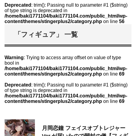
Deprecated
: trim(): Passing null to parameter #1 ($string)
of type string is deprecated in
/home/baki1771104/baki1771104.com/public_html/wp-
content/themes/stingerplus2/category.php
on line
56
「フィギュア」 一覧
Warning
: Trying to access array offset on value of type
bool in
/home/baki1771104/baki1771104.com/public_html/wp-
content/themes/stingerplus2/category.php
on line
69
Deprecated
: trim(): Passing null to parameter #1 ($string)
of type string is deprecated in
/home/baki1771104/baki1771104.com/public_html/wp-
content/themes/stingerplus2/category.php
on line
69
月岡恋鐘 フェイスオブトレジャー