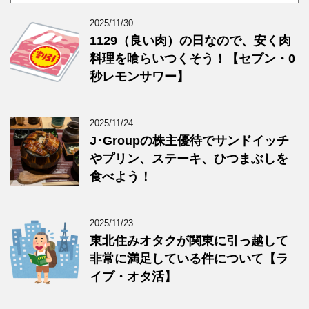
ー
リ
カ
ー
2025/11/30
イ
1129（良い肉）の日なので、安く肉
ブ
料理を喰らいつくそう！【セブン・0
秒レモンサワー】
2025/11/24
J･Groupの株主優待でサンドイッチ
やプリン、ステーキ、ひつまぶしを
食べよう！
2025/11/23
東北住みオタクが関東に引っ越して
非常に満足している件について【ラ
イブ・オタ活】