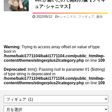
Ver.が届いたので開封の儀【フィギ
ュア･シャニマス】
2022/05/12
-
シャニマス
,
フィギュア
,
趣味
Warning
: Trying to access array offset on value of type
bool in
/home/baki1771104/baki1771104.com/public_html/wp-
content/themes/stingerplus2/category.php
on line
109
Deprecated
: trim(): Passing null to parameter #1 ($string)
of type string is deprecated in
/home/baki1771104/baki1771104.com/public_html/wp-
content/themes/stingerplus2/category.php
on line
109
カ
テ
ア
ゴ