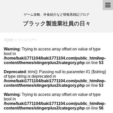
ゲーム攻略、外食紹介など情報系雑記ブログ
ブラック製造業社員の日々
HOME
>
フィギュア
>
Warning
: Trying to access array offset on value of type
bool in
/home/baki1771104/baki1771104.com/public_html/wp-
content/themes/stingerplus2/category.php
on line
53
Deprecated
: trim(): Passing null to parameter #1 ($string)
of type string is deprecated in
/home/baki1771104/baki1771104.com/public_html/wp-
content/themes/stingerplus2/category.php
on line
53
Warning
: Trying to access array offset on value of type
bool in
/home/baki1771104/baki1771104.com/public_html/wp-
content/themes/stingerplus2/category.php
on line
56