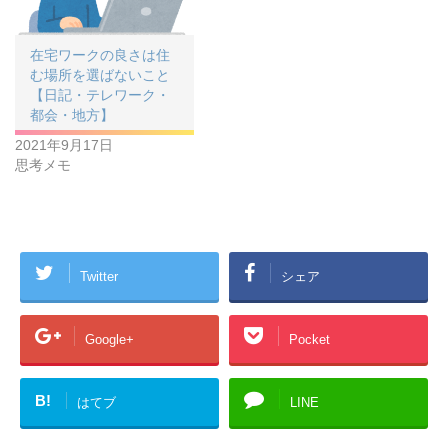
在宅ワークの良さは住
む場所を選ばないこと
【日記・テレワーク・
都会・地方】
2021年9月17日
思考メモ
Twitter
シェア
Google+
Pocket
B!
はてブ
LINE