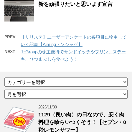
新を頑張りたいと思います宣言
PREV
【リリステ】ユーザーアンケートの各項目に物申して
いく記事【Aiming・ソシャゲ】
NEXT
J･Groupの株主優待でサンドイッチやプリン、ステー
キ、ひつまぶしを食べよう！
カ
テ
ア
ゴ
ー
リ
カ
ー
2025/11/30
イ
1129（良い肉）の日なので、安く肉
ブ
料理を喰らいつくそう！【セブン・0
秒レモンサワー】