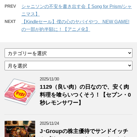
PREV
シャニソンの不安を書き出す会【 Song for Prism/シャ
ニマス】
NEXT
【Kindleセール】僕の心のヤバイやつ、NEW GAME!
の一部が約半額に！【アニメ化】
カ
テ
ア
ゴ
ー
リ
カ
ー
2025/11/30
イ
1129（良い肉）の日なので、安く肉
ブ
料理を喰らいつくそう！【セブン・0
秒レモンサワー】
2025/11/24
J･Groupの株主優待でサンドイッチ