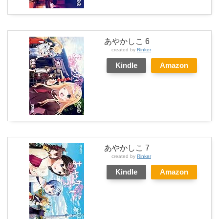
あやかしこ 6
created by
Rinker
Kindle
Amazon
あやかしこ 7
created by
Rinker
Kindle
Amazon