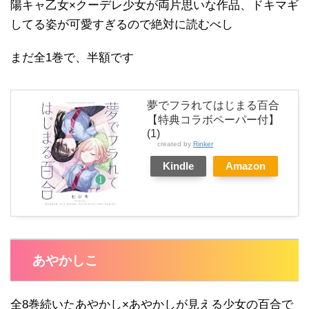
陽キャ乙女×クーデレ少女が両片思いな作品、ドキマギ
してる姿が可愛すぎるので絶対に読むべし
まだ全1巻で、半額です
夢でフラれてはじまる百合
【特典コラボペーパー付】
(1)
created by
Rinker
Kindle
Amazon
あやかしこ
全8巻続いたあやかし×あやかしが見える少女の百合で