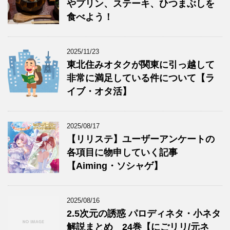
やプリン、ステーキ、ひつまぶしを
食べよう！
2025/11/23
東北住みオタクが関東に引っ越して
非常に満足している件について【ラ
イブ・オタ活】
2025/08/17
【リリステ】ユーザーアンケートの
各項目に物申していく記事
【Aiming・ソシャゲ】
2025/08/16
2.5次元の誘惑 パロディネタ・小ネタ
解説まとめ 24巻【にごリリ/元ネ