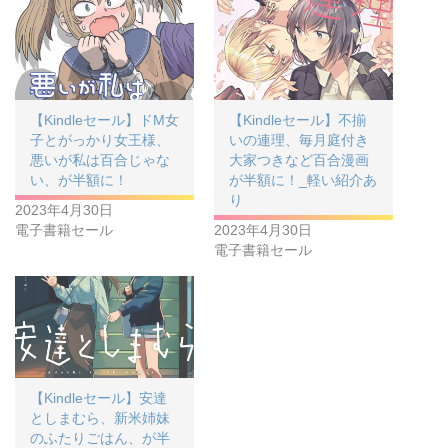
【Kindleセール】ドM女
【Kindleセール】不揃
子とがっかり女王様、
いの連理、毎月庭付き
悪いが私は百合じゃな
大家つきなど百合漫画
い、が半額に！
が半額に！_軽い紹介あ
り
2023年4月30日
電子書籍セール
2023年4月30日
電子書籍セール
【Kindleセール】安達
としまむら、新米姉妹
のふたりごはん、が半