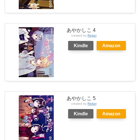
あやかしこ 4
created by
Rinker
Kindle
Amazon
あやかしこ 5
created by
Rinker
Kindle
Amazon