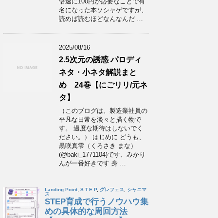
倍速に100円が必要なことで有
名になった本ソシャゲですが、
読めば読むほどなんなんだ …
2025/08/16
2.5次元の誘惑 パロディ
ネタ・小ネタ解説まと
め 24巻【にごリリ/元ネ
タ】
（このブログは、製造業社員の
平凡な日常を淡々と描く物で
す。 過度な期待はしないでく
ださい。） はじめに どうも、
黒咲真雫（くろさき まな）
(@baki_1771104)です、みかり
んが一番好きです 身 …