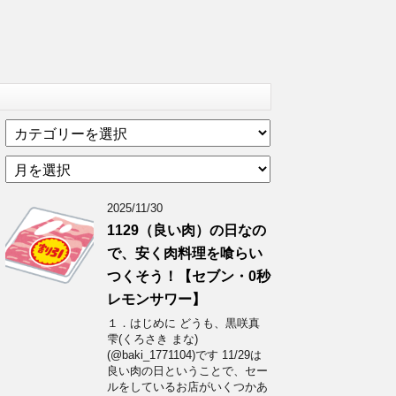
カ
テ
ア
ゴ
ー
リ
カ
ー
2025/11/30
イ
1129（良い肉）の日なの
ブ
で、安く肉料理を喰らい
つくそう！【セブン・0秒
レモンサワー】
１．はじめに どうも、黒咲真
雫(くろさき まな)
(@baki_1771104)です 11/29は
良い肉の日ということで、セー
ルをしているお店がいくつかあ