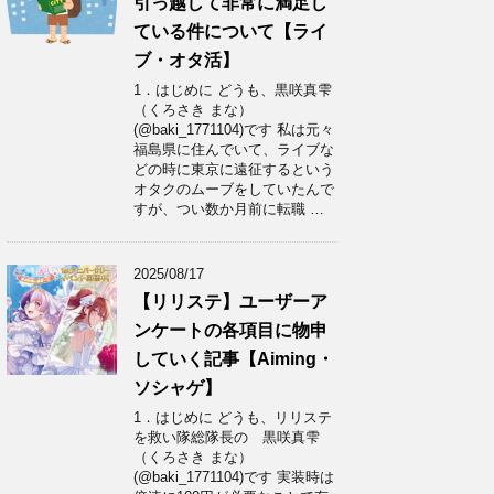
引っ越して非常に満足し
ている件について【ライ
ブ・オタ活】
1．はじめに どうも、黒咲真雫
（くろさき まな）
(@baki_1771104)です 私は元々
福島県に住んでいて、ライブな
どの時に東京に遠征するという
オタクのムーブをしていたんで
すが、つい数か月前に転職 …
2025/08/17
【リリステ】ユーザーア
ンケートの各項目に物申
していく記事【Aiming・
ソシャゲ】
1．はじめに どうも、リリステ
を救い隊総隊長の 黒咲真雫
（くろさき まな）
(@baki_1771104)です 実装時は