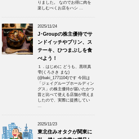
りました。 なのでお得に肉を
楽しむべくお店をハシ …
2025/11/24
J･Groupの株主優待でサ
ンドイッチやプリン、ス
テーキ、ひつまぶしを食
べよう！
１．はじめに どうも、黒咲真
雫(くろさき まな)
(@baki_1771104)です 今回は
「ジェイグループホールディン
グス」の株主優待が届いたかつ
昔と比べて使える店舗が増えま
したので、実際に提携してい
…
2025/11/23
東北住みオタクが関東に