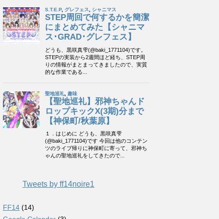
Tweets by ff14noire1
FF14
(14)