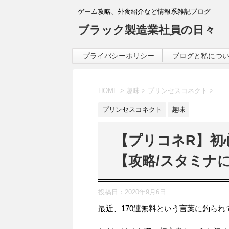
ゲーム攻略、外食紹介など情報系雑記ブログ
ブラック製造業社員の日々
プライバシーポリシー
ブログと私につ
HOME
>
趣味
>
プリンセスコネクト
>
プリンセスコネクト
趣味
【プリコネR】初
【攻略/スタミナ
投稿日：
2020年9月6日
最近、170連無料という言葉に釣ら