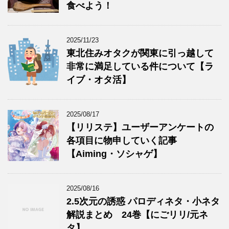
食べよう！
2025/11/23
東北住みオタクが関東に引っ越して
非常に満足している件について【ラ
イブ・オタ活】
2025/08/17
【リリステ】ユーザーアンケートの
各項目に物申していく記事
【Aiming・ソシャゲ】
2025/08/16
2.5次元の誘惑 パロディネタ・小ネタ
解説まとめ 24巻【にごリリ/元ネ
タ】