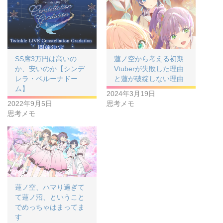
SS席3万円は高いの
蓮ノ空から考える初期
か、安いのか【シンデ
Vtuberが失敗した理由
レラ・ベルーナドー
と蓮が破綻しない理由
ム】
2024年3月19日
2022年9月5日
思考メモ
思考メモ
蓮ノ空、ハマり過ぎて
て蓮ノ沼、ということ
でめっちゃはまってま
す