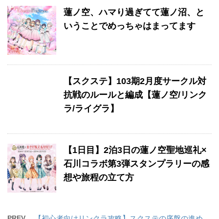
蓮ノ空、ハマり過ぎてて蓮ノ沼、と
いうことでめっちゃはまってます
【スクステ】103期2月度サークル対
抗戦のルールと編成【蓮ノ空/リンク
ラ/ライグラ】
【1日目】2泊3日の蓮ノ空聖地巡礼×
石川コラボ第3弾スタンプラリーの感
想や旅程の立て方
PREV
【初心者向けリンクラ攻略】スクステの序盤の進め