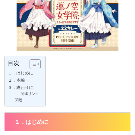
目次
１．はじめに
２．本編
３．終わりに
関連リンク
関連
１．はじめに