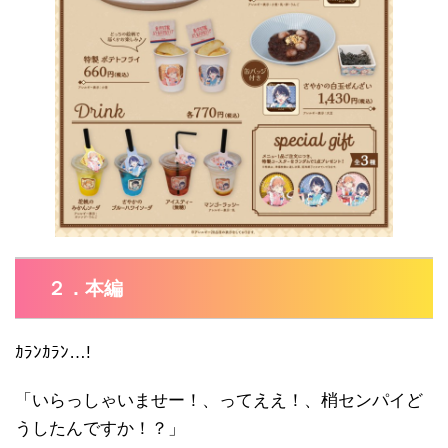
２．本編
ｶﾗﾝｶﾗﾝ…!
「いらっしゃいませー！、ってええ！、梢センパイど
うしたんですか！？」