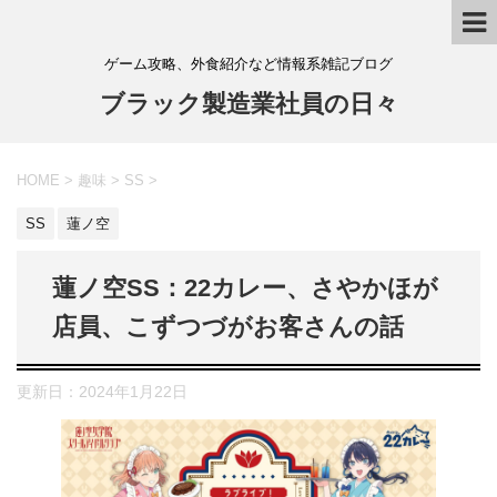
ゲーム攻略、外食紹介など情報系雑記ブログ
ブラック製造業社員の日々
HOME
>
趣味
>
SS
>
SS
蓮ノ空
蓮ノ空SS：22カレー、さやかほが
店員、こずつづがお客さんの話
更新日：
2024年1月22日