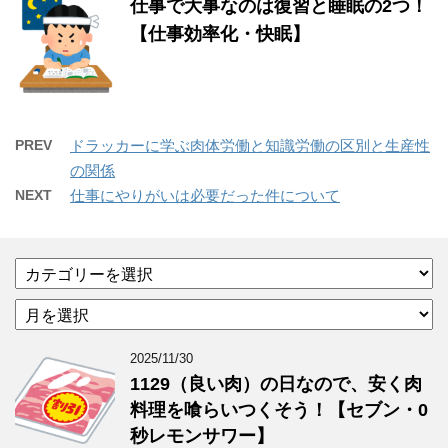
仕事で大事なのは復習と睡眠の2つ！
【仕事効率化・快眠】
PREV
ドラッカーに学ぶ肉体労働と知識労働の区別と生産性
の関係
NEXT
仕事にやりがいは必要だった件について
カ
テ
ア
ゴ
ー
リ
カ
ー
2025/11/30
イ
1129（良い肉）の日なので、安く肉
ブ
料理を喰らいつくそう！【セブン・0
秒レモンサワー】