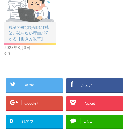
残業の種類を知れば残
業が減らない理由が分
かる【働き方改革】
2023年3月3日
会社
Twitter
シェア
Google+
Pocket
B!
はてブ
LINE