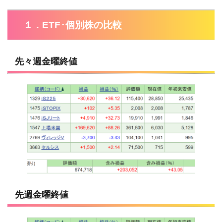
１．ETF･個別株の比較
先々週金曜終値
先週金曜終値