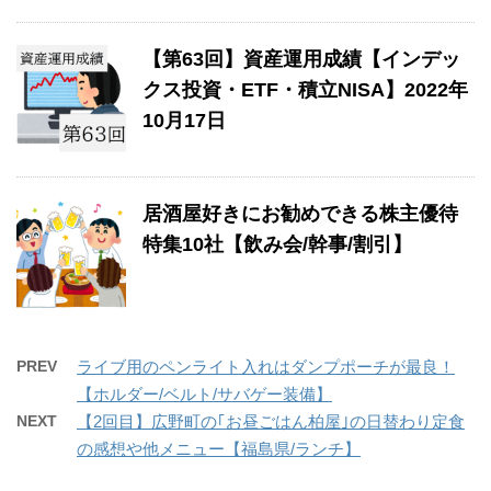
【第63回】資産運用成績【インデッ
クス投資・ETF・積立NISA】2022年
10月17日
居酒屋好きにお勧めできる株主優待
特集10社【飲み会/幹事/割引】
PREV
ライブ用のペンライト入れはダンプポーチが最良！
【ホルダー/ベルト/サバゲー装備】
NEXT
【2回目】広野町の｢お昼ごはん柏屋｣の日替わり定食
の感想や他メニュー【福島県/ランチ】