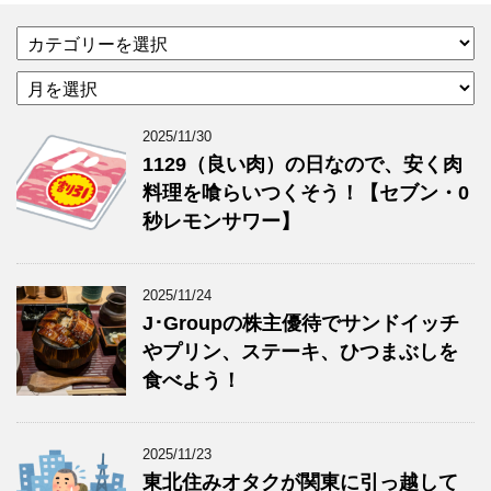
カ
テ
ア
ゴ
ー
リ
カ
ー
2025/11/30
イ
1129（良い肉）の日なので、安く肉
ブ
料理を喰らいつくそう！【セブン・0
秒レモンサワー】
2025/11/24
J･Groupの株主優待でサンドイッチ
やプリン、ステーキ、ひつまぶしを
食べよう！
2025/11/23
東北住みオタクが関東に引っ越して