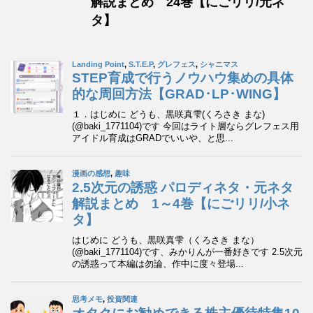
解説まとめ 24巻【にごリリ/元ネ
タ】