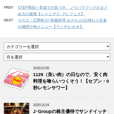
PREV
STEP周回と育成での気づき、ノウハウブックのまと
め方の後悔【シャニマス･グレフェス】
NEXT
その２：広野町の｢和風料理 みさか｣の日替わり定食
の感想や他メニュー【ランチ/いわき】
カ
テ
ア
ゴ
ー
リ
カ
ー
2025/11/30
イ
1129（良い肉）の日なので、安く肉
ブ
料理を喰らいつくそう！【セブン・0
秒レモンサワー】
2025/11/24
J･Groupの株主優待でサンドイッチ