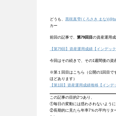
どうも、
黒咲真雫(くろさき まな)(@baki
カー
前回の記事で、
第79回目
の資産運用成
【第79回】資産運用成績【インデックス投
今回はその続きで、その1週間後の資
※第１回目はこちら（公開の1回目で
ほどあります）
【第1回】資産運用成績推移【インデック
この記事の目的2つあり、
①毎日の変動には惑わされないように
②長期的に見たら年率7％の平均リタ