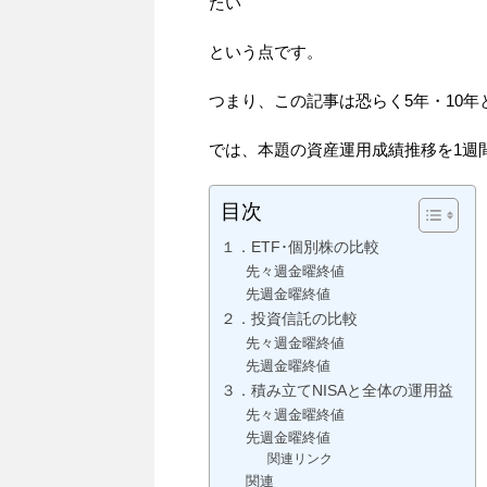
たい
という点です。
つまり、この記事は恐らく5年・10年
では、本題の資産運用成績推移を1週
目次
１．ETF･個別株の比較
先々週金曜終値
先週金曜終値
２．投資信託の比較
先々週金曜終値
先週金曜終値
３．積み立てNISAと全体の運用益
先々週金曜終値
先週金曜終値
関連リンク
関連