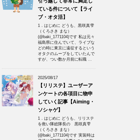
引っ越して非常に満足し
ている件について【ライ
ブ・オタ活】
1．はじめに どうも、黒咲真雫
（くろさき まな）
(@baki_1771104)です 私は元々
福島県に住んでいて、ライブな
どの時に東京に遠征するという
オタクのムーブをしていたんで
すが、つい数か月前に転職 …
2025/08/17
【リリステ】ユーザーア
ンケートの各項目に物申
していく記事【Aiming・
ソシャゲ】
1．はじめに どうも、リリステ
を救い隊総隊長の 黒咲真雫
（くろさき まな）
(@baki_1771104)です 実装時は