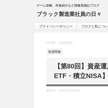
ゲーム攻略、外食紹介など情報系雑記ブログ
ブラック製造業社員の日々
プライバシーポリシー
ブログと私につ
HOME
>
投資関連
>
投資関連
【第80回】資産
ETF・積立NISA】
更新日：
2023年2月18日