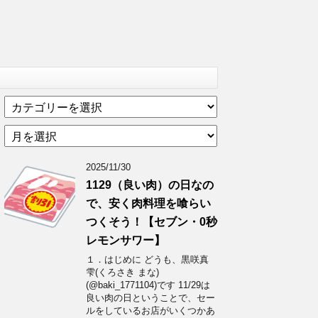
カ
テ
ア
ゴ
ー
リ
カ
ー
2025/11/30
イ
1129（良い肉）の日なの
ブ
で、安く肉料理を喰らい
つくそう！【セブン・0秒
レモンサワー】
１．はじめに どうも、黒咲真
雫(くろさき まな)
(@baki_1771104)です 11/29は
良い肉の日ということで、セー
ルをしているお店がいくつかあ