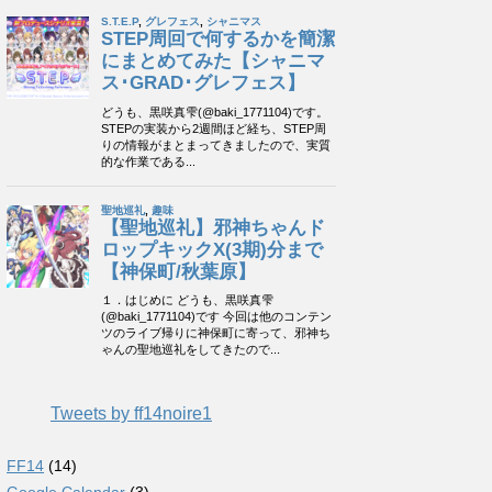
Tweets by ff14noire1
FF14
(14)