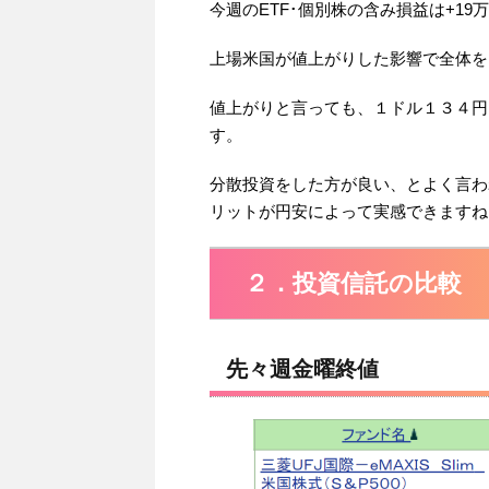
今週のETF･個別株の含み損益は+19
上場米国が値上がりした影響で全体を
値上がりと言っても、１ドル１３４円
す。
分散投資をした方が良い、とよく言わ
リットが円安によって実感できますね
２．投資信託の比較
先々週金曜終値