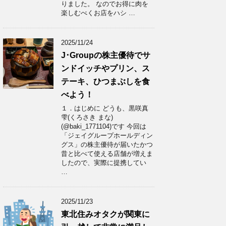
りました。 なのでお得に肉を
楽しむべくお店をハシ …
2025/11/24
J･Groupの株主優待でサ
ンドイッチやプリン、ス
テーキ、ひつまぶしを食
べよう！
１．はじめに どうも、黒咲真
雫(くろさき まな)
(@baki_1771104)です 今回は
「ジェイグループホールディン
グス」の株主優待が届いたかつ
昔と比べて使える店舗が増えま
したので、実際に提携してい
…
2025/11/23
東北住みオタクが関東に