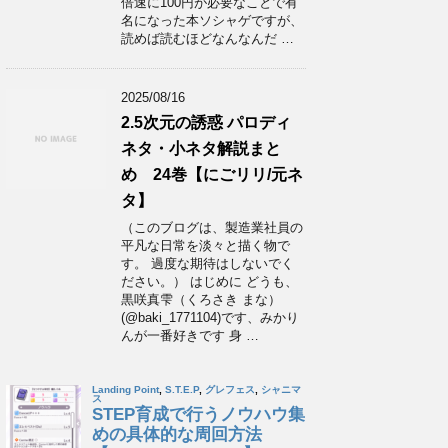
倍速に100円が必要なことで有
名になった本ソシャゲですが、
読めば読むほどなんなんだ …
2025/08/16
2.5次元の誘惑 パロディ
ネタ・小ネタ解説まと
め 24巻【にごリリ/元ネ
タ】
（このブログは、製造業社員の
平凡な日常を淡々と描く物で
す。 過度な期待はしないでく
ださい。） はじめに どうも、
黒咲真雫（くろさき まな）
(@baki_1771104)です、みかり
んが一番好きです 身 …