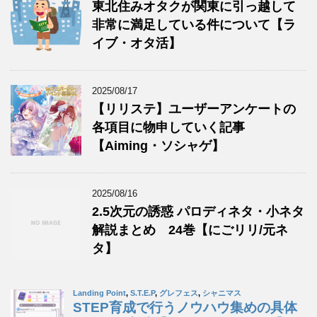
東北住みオタクが関東に引っ越して
非常に満足している件について【ラ
イブ・オタ活】
2025/08/17
【リリステ】ユーザーアンケートの
各項目に物申していく記事
【Aiming・ソシャゲ】
2025/08/16
2.5次元の誘惑 パロディネタ・小ネタ
解説まとめ 24巻【にごリリ/元ネ
タ】