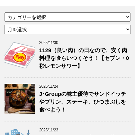
カ
テ
ア
ゴ
ー
リ
カ
ー
2025/11/30
イ
1129（良い肉）の日なので、安く肉
ブ
料理を喰らいつくそう！【セブン・0
秒レモンサワー】
2025/11/24
J･Groupの株主優待でサンドイッチ
やプリン、ステーキ、ひつまぶしを
食べよう！
2025/11/23