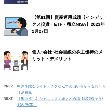
【第81回】資産運用成績【インデッ
クス投資・ETF・積立NISA】2023年
2月27日
個人･会社･社会目線の株主優待のメ
リット・デメリット
PREV
中途半端なライトオタクなんて沢山いるから安心しろ
【消費豚】
NEXT
【聖地巡礼】シャニマス：総まとめ編【聖蹟桜ヶ丘/
都内/千葉】