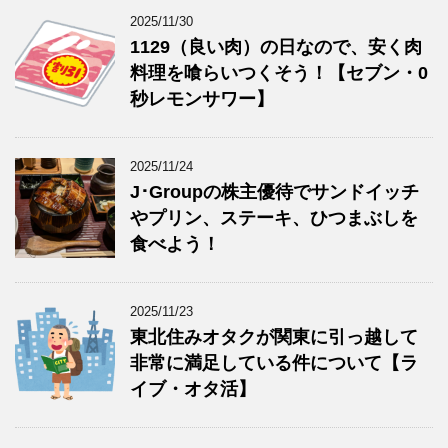
カ
ー
2025/11/30
イ
1129（良い肉）の日なので、安く肉
ブ
料理を喰らいつくそう！【セブン・0
秒レモンサワー】
2025/11/24
J･Groupの株主優待でサンドイッチ
やプリン、ステーキ、ひつまぶしを
食べよう！
2025/11/23
東北住みオタクが関東に引っ越して
非常に満足している件について【ラ
イブ・オタ活】