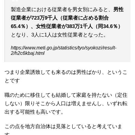
製造企業における従業者を男女別にみると、
男性
従業者が723万9千人（従業者に占める割合
65.4％）、女性従業者が383万1千人（同34.6％）
となり、3人に1人は女性従業者となった。
https://www.meti.go.jp/statistics/tyo/syokozi/result-
2/h2c6kbaj.html
つまり企業誘致しても来るのは男性ばかり、というこ
とです
職のために移住しても結婚して家庭を持たない（定住
しない）限りそこから人口は増えませんし、いずれ転
出する可能性も高いです。
この点を地方自治体は見落としていると考えていま
す。