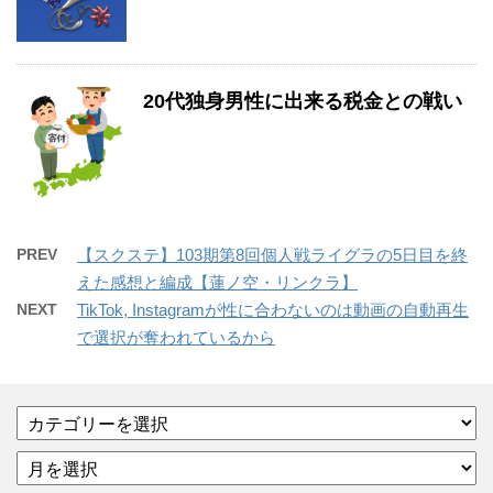
20代独身男性に出来る税金との戦い
PREV
【スクステ】103期第8回個人戦ライグラの5日目を終
えた感想と編成【蓮ノ空・リンクラ】
NEXT
TikTok, Instagramが性に合わないのは動画の自動再生
で選択が奪われているから
カ
テ
ア
ゴ
ー
リ