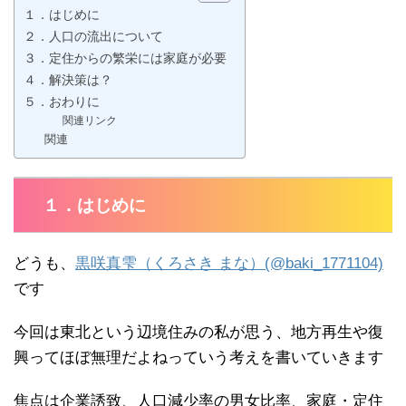
１．はじめに
２．人口の流出について
３．定住からの繁栄には家庭が必要
４．解決策は？
５．おわりに
関連リンク
関連
１．はじめに
どうも、
黒咲真雫（くろさき まな）(@baki_1771104)
です
今回は東北という辺境住みの私が思う、地方再生や復
興ってほぼ無理だよねっていう考えを書いていきます
焦点は企業誘致、人口減少率の男女比率、家庭・定住