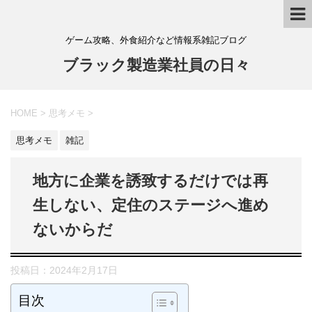
ゲーム攻略、外食紹介など情報系雑記ブログ
ブラック製造業社員の日々
HOME
>
思考メモ
>
思考メモ
雑記
地方に企業を誘致するだけでは再
生しない、定住のステージへ進め
ないからだ
投稿日：
2024年2月17日
目次