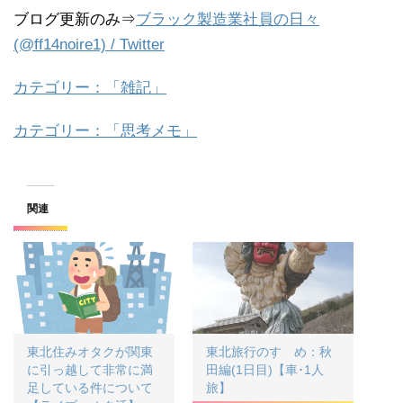
ブログ更新のみ⇒
ブラック製造業社員の日々
(@ff14noire1) / Twitter
カテゴリー：「雑記」
カテゴリー：「思考メモ」
関連
東北住みオタクが関東
東北旅行のすゝめ：秋
に引っ越して非常に満
田編(1日目)【車･1人
足している件について
旅】