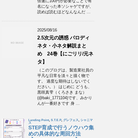
倍速に100円が必要なことで有
名になった本ソシャゲですが、
読めば読むほどなんなんだ …
2025/08/16
2.5次元の誘惑 パロディ
ネタ・小ネタ解説まと
め 24巻【にごリリ/元ネ
タ】
（このブログは、製造業社員の
平凡な日常を淡々と描く物で
す。 過度な期待はしないでく
ださい。） はじめに どうも、
黒咲真雫（くろさき まな）
(@baki_1771104)です、みかり
んが一番好きです 身 …