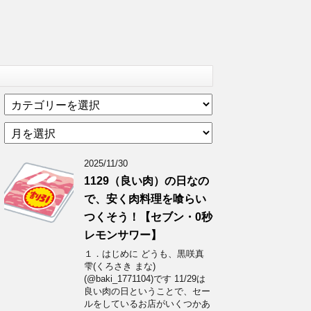
カ
テ
ア
ゴ
ー
リ
カ
ー
2025/11/30
イ
1129（良い肉）の日なの
ブ
で、安く肉料理を喰らい
つくそう！【セブン・0秒
レモンサワー】
１．はじめに どうも、黒咲真
雫(くろさき まな)
(@baki_1771104)です 11/29は
良い肉の日ということで、セー
ルをしているお店がいくつかあ