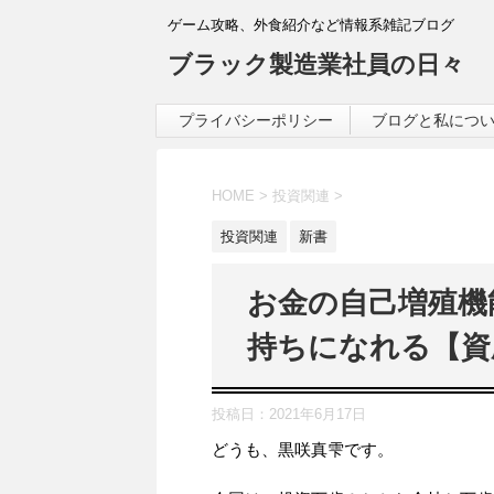
ゲーム攻略、外食紹介など情報系雑記ブログ
ブラック製造業社員の日々
プライバシーポリシー
ブログと私につ
HOME
>
投資関連
>
投資関連
新書
お金の自己増殖機
持ちになれる【資
投稿日：
2021年6月17日
どうも、黒咲真雫です。