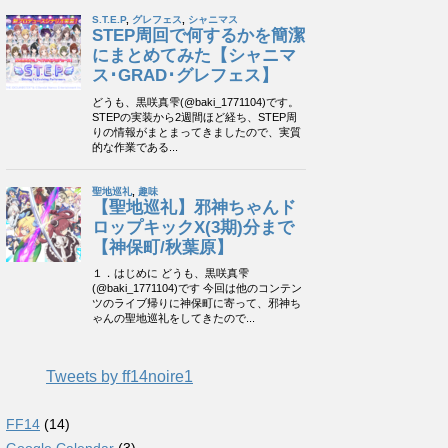
Tweets by ff14noire1
FF14
(14)