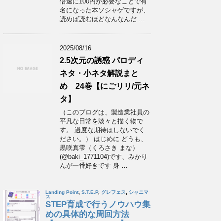
倍速に100円が必要なことで有
名になった本ソシャゲですが、
読めば読むほどなんなんだ …
2025/08/16
2.5次元の誘惑 パロディ
ネタ・小ネタ解説まと
め 24巻【にごリリ/元ネ
タ】
（このブログは、製造業社員の
平凡な日常を淡々と描く物で
す。 過度な期待はしないでく
ださい。） はじめに どうも、
黒咲真雫（くろさき まな）
(@baki_1771104)です、みかり
んが一番好きです 身 …