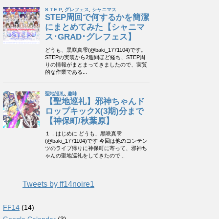
Tweets by ff14noire1
FF14
(14)