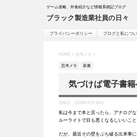
ゲーム攻略、外食紹介など情報系雑記ブログ
ブラック製造業社員の日々
プライバシーポリシー
ブログと私につ
HOME
>
思考メモ
>
思考メモ
新書
気づけば電子書籍
投稿日：
2019年10月19日
私は今まで本と言ったら、アナログな
ルーライトで目も悪くなるしいいこと
だが、最近その壁をぶち破る出来事に