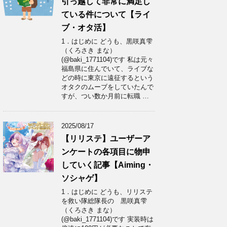
引っ越して非常に満足し
ている件について【ライ
ブ・オタ活】
1．はじめに どうも、黒咲真雫
（くろさき まな）
(@baki_1771104)です 私は元々
福島県に住んでいて、ライブな
どの時に東京に遠征するという
オタクのムーブをしていたんで
すが、つい数か月前に転職 …
2025/08/17
【リリステ】ユーザーア
ンケートの各項目に物申
していく記事【Aiming・
ソシャゲ】
1．はじめに どうも、リリステ
を救い隊総隊長の 黒咲真雫
（くろさき まな）
(@baki_1771104)です 実装時は