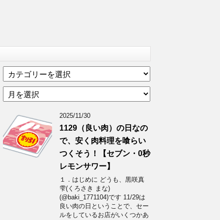
カ
テ
ア
ゴ
ー
リ
カ
ー
2025/11/30
イ
1129（良い肉）の日なの
ブ
で、安く肉料理を喰らい
つくそう！【セブン・0秒
レモンサワー】
１．はじめに どうも、黒咲真
雫(くろさき まな)
(@baki_1771104)です 11/29は
良い肉の日ということで、セー
ルをしているお店がいくつかあ