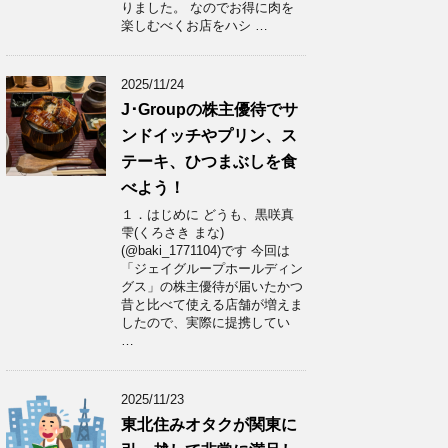
りました。 なのでお得に肉を
楽しむべくお店をハシ …
2025/11/24
J･Groupの株主優待でサ
ンドイッチやプリン、ス
テーキ、ひつまぶしを食
べよう！
１．はじめに どうも、黒咲真
雫(くろさき まな)
(@baki_1771104)です 今回は
「ジェイグループホールディン
グス」の株主優待が届いたかつ
昔と比べて使える店舗が増えま
したので、実際に提携してい
…
2025/11/23
東北住みオタクが関東に