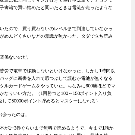
子書籍で買い始めたと聞いたときは電流が走ったような
いたので、買う買わないのレベルまで到達していなかっ
がめんどくさいなどの意識が無かった、タダで立ち読み
関係ないのだ。
苦労で電車で移動しないといけなかった、しかし1時間以
バッグに新書を入れて暇つぶしで読むか電池が無くなる
タルカードゲームをやっていた。ちなみに600勝ほどでマ
なりいい方だ。（1回勝つと100～150ポイント入り負
返して50000ポイント貯めるとマスターになれる）
sに出会ったのは。
本が1~3巻ぐらいまで無料で読めるようで、今まで1話か