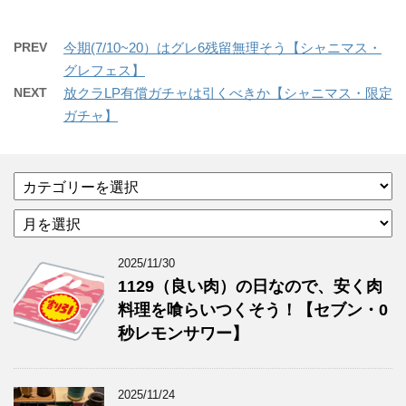
PREV
今期(7/10~20）はグレ6残留無理そう【シャニマス・
グレフェス】
NEXT
放クラLP有償ガチャは引くべきか【シャニマス・限定
ガチャ】
カ
テ
ア
ゴ
ー
リ
カ
ー
2025/11/30
イ
1129（良い肉）の日なので、安く肉
ブ
料理を喰らいつくそう！【セブン・0
秒レモンサワー】
2025/11/24