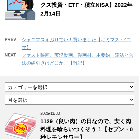
クス投資・ETF・積立NISA】2022年
2月14日
PREV
シャニマスえぶりでい！買いました【ギミマス・4コ
マ】
NEXT
ファスト映画、実況動画、漫画村、本要約、違法と合
法の線引きはどこか。【雑記】
カ
テ
ア
ゴ
ー
リ
カ
ー
2025/11/30
イ
1129（良い肉）の日なので、安く肉
ブ
料理を喰らいつくそう！【セブン・0
秒レモンサワー】