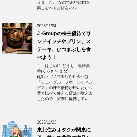
りました。 なのでお得に肉を
楽しむべくお店をハシ …
2025/11/24
J･Groupの株主優待でサ
ンドイッチやプリン、ス
テーキ、ひつまぶしを食
べよう！
１．はじめに どうも、黒咲真
雫(くろさき まな)
(@baki_1771104)です 今回は
「ジェイグループホールディン
グス」の株主優待が届いたかつ
昔と比べて使える店舗が増えま
したので、実際に提携してい
…
2025/11/23
東北住みオタクが関東に