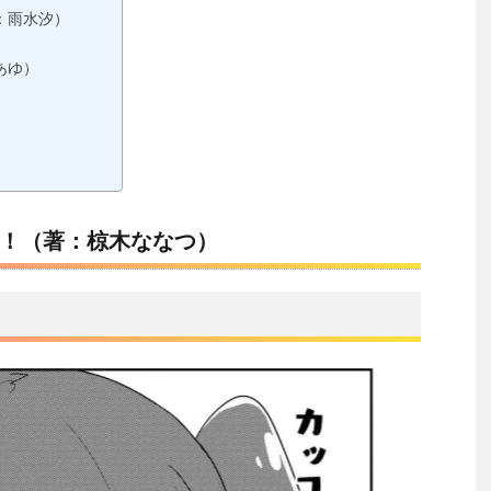
：雨水汐）
あゆ）
！（著：椋木ななつ）