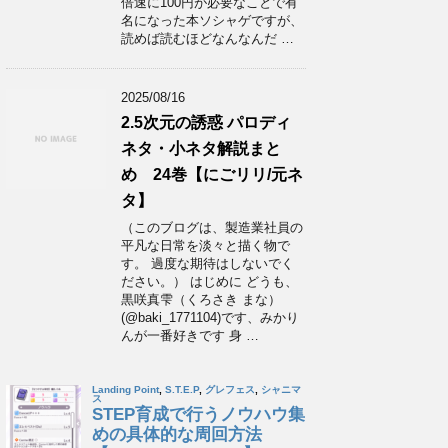
倍速に100円が必要なことで有
名になった本ソシャゲですが、
読めば読むほどなんなんだ …
2025/08/16
2.5次元の誘惑 パロディ
ネタ・小ネタ解説まと
め 24巻【にごリリ/元ネ
タ】
（このブログは、製造業社員の
平凡な日常を淡々と描く物で
す。 過度な期待はしないでく
ださい。） はじめに どうも、
黒咲真雫（くろさき まな）
(@baki_1771104)です、みかり
んが一番好きです 身 …