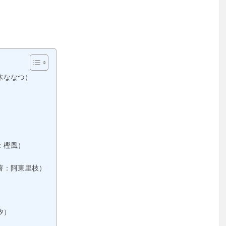
木ななつ）
：樫風）
著：阿東里枝）
汐）