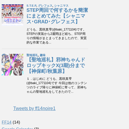
Tweets by ff14noire1
FF14
(14)