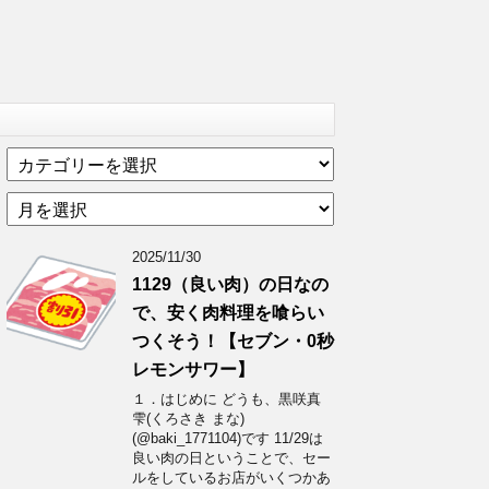
カ
テ
ア
ゴ
ー
リ
カ
ー
2025/11/30
イ
1129（良い肉）の日なの
ブ
で、安く肉料理を喰らい
つくそう！【セブン・0秒
レモンサワー】
１．はじめに どうも、黒咲真
雫(くろさき まな)
(@baki_1771104)です 11/29は
良い肉の日ということで、セー
ルをしているお店がいくつかあ