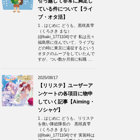
引っ越して非常に満足し
ている件について【ライ
ブ・オタ活】
1．はじめに どうも、黒咲真雫
（くろさき まな）
(@baki_1771104)です 私は元々
福島県に住んでいて、ライブな
どの時に東京に遠征するという
オタクのムーブをしていたんで
すが、つい数か月前に転職 …
2025/08/17
【リリステ】ユーザーア
ンケートの各項目に物申
していく記事【Aiming・
ソシャゲ】
1．はじめに どうも、リリステ
を救い隊総隊長の 黒咲真雫
（くろさき まな）
(@baki_1771104)です 実装時は