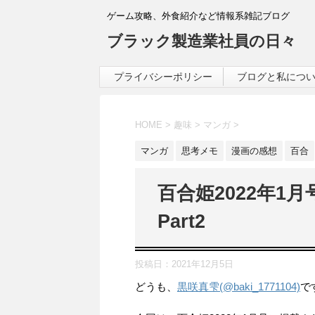
ゲーム攻略、外食紹介など情報系雑記ブログ
ブラック製造業社員の日々
プライバシーポリシー
ブログと私につ
HOME
>
趣味
>
マンガ
>
マンガ
思考メモ
漫画の感想
百合
百合姫2022年1
Part2
投稿日：
2021年12月5日
どうも、
黒咲真雫(@baki_1771104)
で