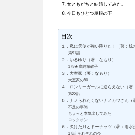
女ともだちと結婚してみた。
今日もひとつ屋根の下
目次
１．私に天使が舞い降りた！（著：椋
第91話
２．ゆるゆり（著：なもり）
179★歳納布教子
３．大室家（著：なもり）
大室家の80
４．ロンリーガールに逆らえない（著
第22話
５．ナメられたくないナメカワさん（
不足の事態
ちょっと本気出してみた
ロックオン
６．欠けた月とドーナッツ（著：雨水
17話 それぞれの今