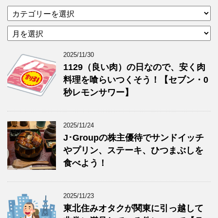
カ
テ
ア
ゴ
ー
リ
カ
ー
2025/11/30
イ
1129（良い肉）の日なので、安く肉
ブ
料理を喰らいつくそう！【セブン・0
秒レモンサワー】
2025/11/24
J･Groupの株主優待でサンドイッチ
やプリン、ステーキ、ひつまぶしを
食べよう！
2025/11/23
東北住みオタクが関東に引っ越して