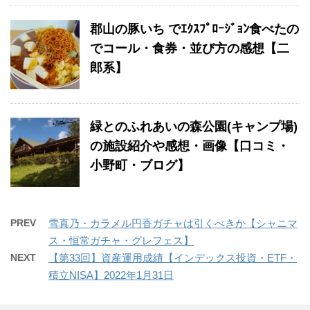
郡山の豚いち でｴｸｽﾌﾟﾛｰｼﾞｮﾝ食べたの
でコール・食券・並び方の感想【二
郎系】
緑とのふれあいの森公園(キャンプ場)
の施設紹介や感想・画像【口コミ・
小野町・ブログ】
PREV
雪真乃・カラメル円香ガチャは引くべきか【シャニマ
ス・恒常ガチャ・グレフェス】
NEXT
【第33回】資産運用成績【インデックス投資・ETF・
積立NISA】2022年1月31日