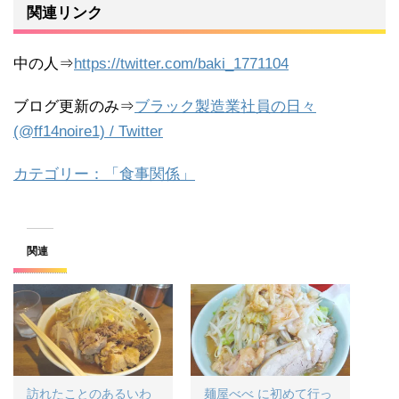
関連リンク
中の人⇒
https://twitter.com/baki_1771104
ブログ更新のみ⇒
ブラック製造業社員の日々
(@ff14noire1) / Twitter
カテゴリー：「食事関係」
関連
訪れたことのあるいわ
麺屋べべ に初めて行っ