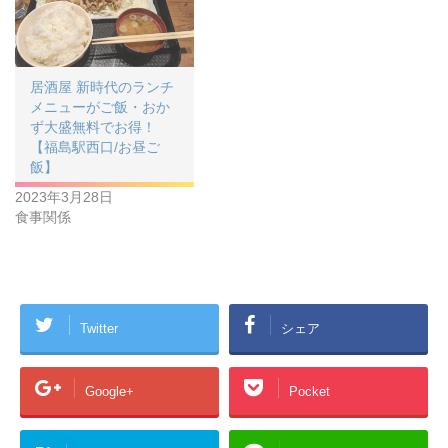
居酒屋 新時代のランチ
メニューがご飯・おか
ず大盛無料でお得！
【福島駅西口/お昼ご
飯】
2023年3月28日
食事関係
Twitter
シェア
Google+
Pocket