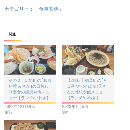
カテゴリー：「食事関係」
関連
その２：広野町の｢和風
【2回目】楢葉町の｢そ
料理 みさか｣の日替わ
ば処 やぶそば｣の天ざ
り定食の感想や他メニ
るの感想や他メニュー
ュー【ランチ/いわき】
【ランチ/いわき】
2022年12月19日
2023年1月5日
旅行
旅行