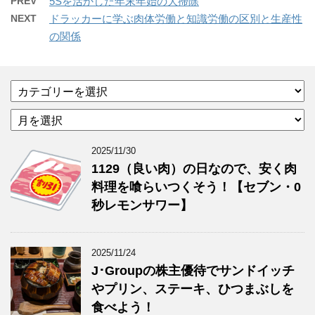
PREV
5Sを活かした年末年始の大掃除
NEXT
ドラッカーに学ぶ肉体労働と知識労働の区別と生産性
の関係
カ
テ
ア
ゴ
ー
リ
カ
ー
2025/11/30
イ
1129（良い肉）の日なので、安く肉
ブ
料理を喰らいつくそう！【セブン・0
秒レモンサワー】
2025/11/24
J･Groupの株主優待でサンドイッチ
やプリン、ステーキ、ひつまぶしを
食べよう！