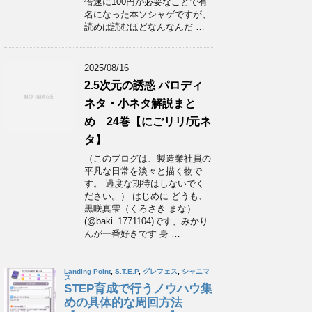
倍速に100円が必要なことで有
名になった本ソシャゲですが、
読めば読むほどなんなんだ …
2025/08/16
2.5次元の誘惑 パロディ
ネタ・小ネタ解説まと
め 24巻【にごリリ/元ネ
タ】
（このブログは、製造業社員の
平凡な日常を淡々と描く物で
す。 過度な期待はしないでく
ださい。） はじめに どうも、
黒咲真雫（くろさき まな）
(@baki_1771104)です、みかり
んが一番好きです 身 …