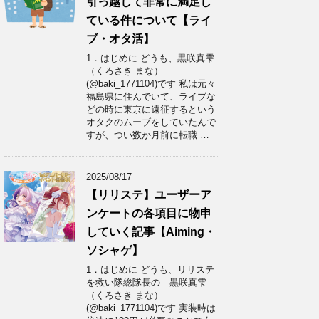
引っ越して非常に満足し
ている件について【ライ
ブ・オタ活】
1．はじめに どうも、黒咲真雫
（くろさき まな）
(@baki_1771104)です 私は元々
福島県に住んでいて、ライブな
どの時に東京に遠征するという
オタクのムーブをしていたんで
すが、つい数か月前に転職 …
2025/08/17
【リリステ】ユーザーア
ンケートの各項目に物申
していく記事【Aiming・
ソシャゲ】
1．はじめに どうも、リリステ
を救い隊総隊長の 黒咲真雫
（くろさき まな）
(@baki_1771104)です 実装時は