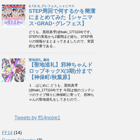
Tweets by ff14noire1
FF14
(14)