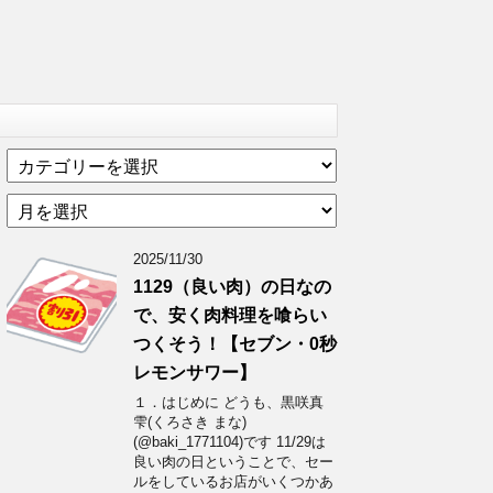
カ
テ
ア
ゴ
ー
リ
カ
ー
2025/11/30
イ
1129（良い肉）の日なの
ブ
で、安く肉料理を喰らい
つくそう！【セブン・0秒
レモンサワー】
１．はじめに どうも、黒咲真
雫(くろさき まな)
(@baki_1771104)です 11/29は
良い肉の日ということで、セー
ルをしているお店がいくつかあ