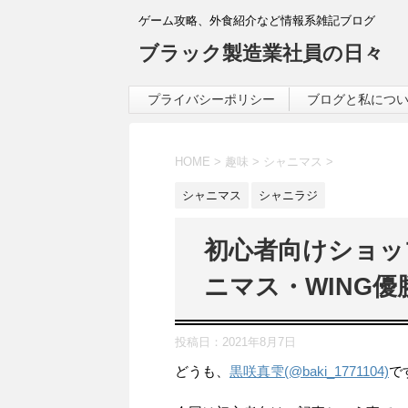
ゲーム攻略、外食紹介など情報系雑記ブログ
ブラック製造業社員の日々
プライバシーポリシー
ブログと私につ
HOME
>
趣味
>
シャニマス
>
シャニマス
シャニラジ
初心者向けショッ
ニマス・WING優
投稿日：
2021年8月7日
どうも、
黒咲真雫(@baki_1771104)
で