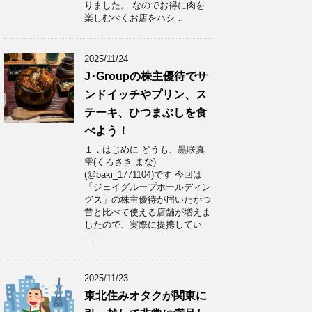
りました。 なのでお得に肉を
楽しむべくお店をハシ …
2025/11/24
J･Groupの株主優待でサ
ンドイッチやプリン、ス
テーキ、ひつまぶしを食
べよう！
１．はじめに どうも、黒咲真
雫(くろさき まな)
(@baki_1771104)です 今回は
「ジェイグループホールディン
グス」の株主優待が届いたかつ
昔と比べて使える店舗が増えま
したので、実際に提携してい
…
2025/11/23
東北住みオタクが関東に