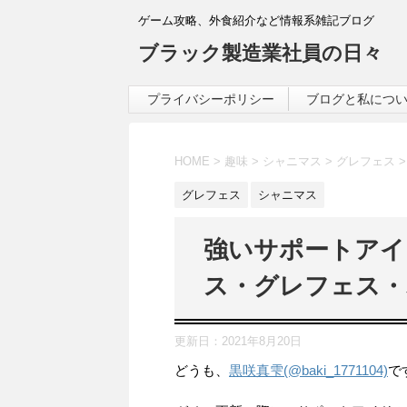
ゲーム攻略、外食紹介など情報系雑記ブログ
ブラック製造業社員の日々
プライバシーポリシー
ブログと私につ
HOME
>
趣味
>
シャニマス
>
グレフェス
>
グレフェス
シャニマス
強いサポートアイ
ス・グレフェス・
更新日：
2021年8月20日
どうも、
黒咲真雫(@baki_1771104)
で