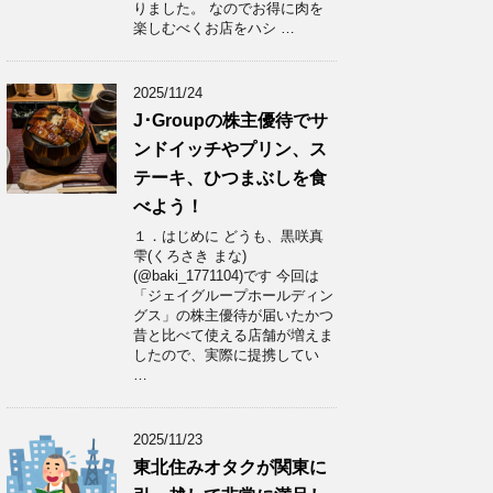
りました。 なのでお得に肉を
楽しむべくお店をハシ …
2025/11/24
J･Groupの株主優待でサ
ンドイッチやプリン、ス
テーキ、ひつまぶしを食
べよう！
１．はじめに どうも、黒咲真
雫(くろさき まな)
(@baki_1771104)です 今回は
「ジェイグループホールディン
グス」の株主優待が届いたかつ
昔と比べて使える店舗が増えま
したので、実際に提携してい
…
2025/11/23
東北住みオタクが関東に