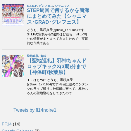
Tweets by ff14noire1
FF14
(14)