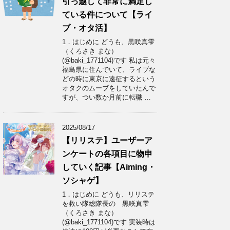
引っ越して非常に満足し
ている件について【ライ
ブ・オタ活】
1．はじめに どうも、黒咲真雫
（くろさき まな）
(@baki_1771104)です 私は元々
福島県に住んでいて、ライブな
どの時に東京に遠征するという
オタクのムーブをしていたんで
すが、つい数か月前に転職 …
2025/08/17
【リリステ】ユーザーア
ンケートの各項目に物申
していく記事【Aiming・
ソシャゲ】
1．はじめに どうも、リリステ
を救い隊総隊長の 黒咲真雫
（くろさき まな）
(@baki_1771104)です 実装時は