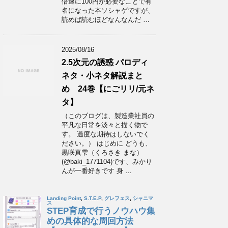
倍速に100円が必要なことで有
名になった本ソシャゲですが、
読めば読むほどなんなんだ …
2025/08/16
2.5次元の誘惑 パロディ
ネタ・小ネタ解説まと
め 24巻【にごリリ/元ネ
タ】
（このブログは、製造業社員の
平凡な日常を淡々と描く物で
す。 過度な期待はしないでく
ださい。） はじめに どうも、
黒咲真雫（くろさき まな）
(@baki_1771104)です、みかり
んが一番好きです 身 …