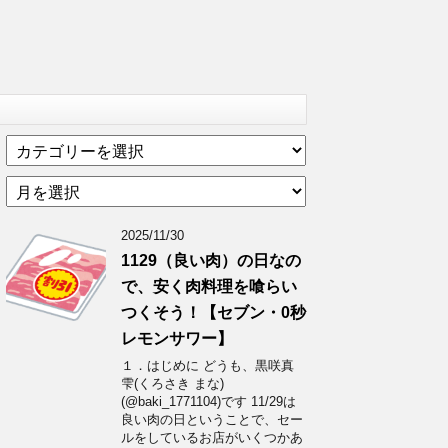
カ
テ
ア
ゴ
ー
リ
カ
ー
2025/11/30
イ
1129（良い肉）の日なの
ブ
で、安く肉料理を喰らい
つくそう！【セブン・0秒
レモンサワー】
１．はじめに どうも、黒咲真
雫(くろさき まな)
(@baki_1771104)です 11/29は
良い肉の日ということで、セー
ルをしているお店がいくつかあ